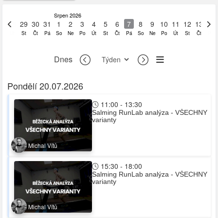
Srpen 2026
28
29
30
31
1
2
3
4
5
6
7
8
9
10
11
12
13
14
Út
St
Čt
Pá
So
Ne
Po
Út
St
Čt
Pá
So
Ne
Po
Út
St
Čt
Pá
Dnes
Pondělí 20.07.2026
11:00 - 13:30
Salming RunLab analýza - VŠECHNY
varianty
Michal Vítů
15:30 - 18:00
Salming RunLab analýza - VŠECHNY
varianty
Michal Vítů