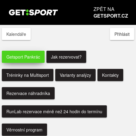
ZPĚT NA
GETSPORT.CZ
Kalendáře
Přihlásit
Getsport Pankrác
Jak rezervovat?
Tréninky na Multisport
Varianty analýzy
Kontakty
Rezervace náhradníka
RunLab rezervace méně než 24 hodin do termínu
Věrnostní program