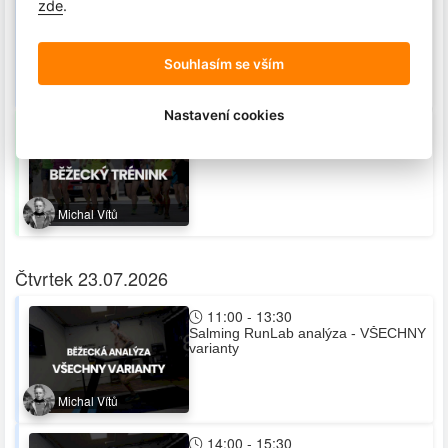
14:00 - 15:30
zde
.
Salming RunLab analýza - ZÁKLADNÍ
varianta
Souhlasím se vším
Michal Vítů
Nastavení cookies
18:30 - 20:00
Běžecký trénink
Michal Vítů
Čtvrtek 23.07.2026
11:00 - 13:30
Salming RunLab analýza - VŠECHNY
varianty
Michal Vítů
14:00 - 15:30