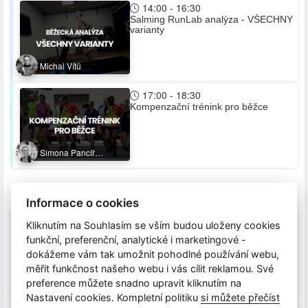
14:00 - 16:30
Salming RunLab analýza - VŠECHNY
varianty
Michal Vítů
17:00 - 18:30
Kompenzační trénink pro běžce
Simona Pancíř
Švarcová
Středa 22.07.2026
Informace o cookies
11:00 - 13:30
Kliknutím na Souhlasím se vším budou uloženy cookies
Salming RunLab analýza - VŠECHNY
funkční, preferenční, analytické i marketingové -
varianty
dokážeme vám tak umožnit pohodlné používání webu,
měřit funkčnost našeho webu i vás cílit reklamou. Své
Michal Vítů
preference můžete snadno upravit kliknutím na
Nastavení cookies. Kompletní politiku
si můžete přečíst