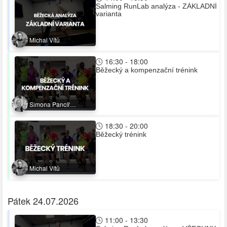
Salming RunLab analýza - ZÁKLADNÍ
varianta
Michal Vítů
16:30 - 18:00
Běžecký a kompenzační trénink
Simona Pancíř
Švarcová
18:30 - 20:00
Běžecký trénink
Michal Vítů
Pátek 24.07.2026
11:00 - 13:30