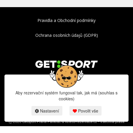
Pravidla a Obchodní podmínky
Ochrana osobních údajů (GDPR)
Běžecké tréninky - RunLab analýza
Aby rezervační systém fungoval tak, jak má (souhlas s
cookies)
Nastavení
Povolit vše
2026 Getsport Praha Pankrác & fitness-rezervace.cz - Všechna práva
vyhrazena.
Rezervační systém pro tréninky
Getsport Praha Pankrác