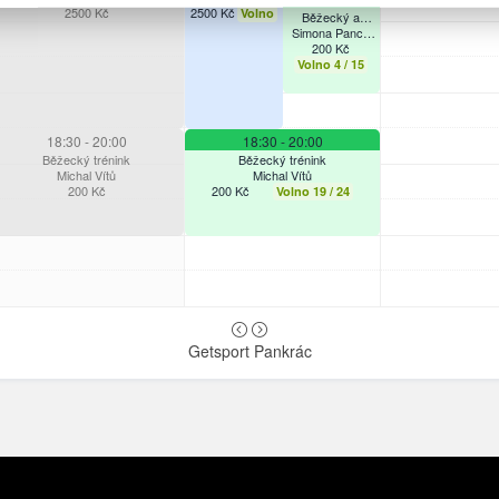
Švarcová
2500
Kč
2500
Simona Pancíř
VŠECHNY
Kč
Volno
Běžecký a
Švarcová
varianty
Simona Pancíř
kompenzační
Švarcová
200
trénink
Kč
Volno
4 / 15
18:30
- 20:00
18:30
- 20:00
Běžecký trénink
Běžecký trénink
Michal Vítů
Michal Vítů
200
Kč
200
Kč
Volno
19 / 24
Getsport Pankrác