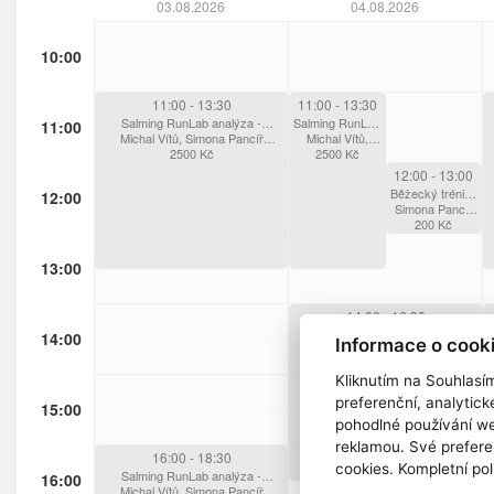
03.08.2026
04.08.2026
10:00
11:00
- 13:30
11:00
- 13:30
Salming RunLab analýza -
Salming RunLab
11:00
Michal Vítů, Simona Pancíř
VŠECHNY varianty
Michal Vítů,
analýza -
Švarcová
2500
Kč
Simona Pancíř
VŠECHNY
2500
Kč
Švarcová
varianty
12:00
- 13:00
Běžecký trénink
12:00
pro začátečníky
Simona Pancíř
Švarcová
200
Kč
13:00
14:00
- 16:30
Salming RunLab analýza -
14:00
Informace o cook
Michal Vítů, Simona Pancíř
VŠECHNY varianty
Švarcová
2500
Kč
Kliknutím na Souhlasí
preferenční, analytic
15:00
pohodlné používání we
reklamou. Své prefere
16:00
- 18:30
cookies. Kompletní pol
Salming RunLab analýza -
16:00
Michal Vítů, Simona Pancíř
VŠECHNY varianty