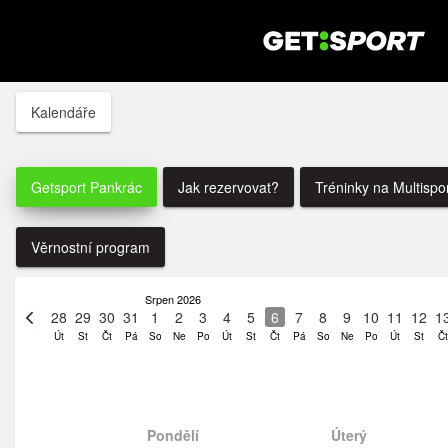
Kalendáře
Getsport Pankrác
Jak rezervovat?
Tréninky na Multispo
Věrnostní program
Srpen 2026
27
28
29
30
31
1
2
3
4
5
6
7
8
9
10
11
12
1
Po
Út
St
Čt
Pá
So
Ne
Po
Út
St
Čt
Pá
So
Ne
Po
Út
St
Čt
Pondělí
Úterý