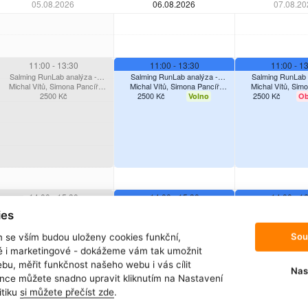
05.08.2026
06.08.2026
07.08.20
11:00
- 13:30
11:00
- 13:30
11:00
- 13
Salming RunLab analýza -
Salming RunLab analýza -
Salming RunLab 
Michal Vítů, Simona Pancíř
VŠECHNY varianty
Michal Vítů, Simona Pancíř
VŠECHNY varianty
Michal Vítů, Sim
VŠECHNY var
Švarcová
2500
Kč
2500
Kč
Švarcová
2500
Kč
Švarcov
Volno
Ob
14:00
- 15:30
14:00
- 15:30
14:00
- 16
Salming RunLab analýza -
Salming RunLab analýza -
Salming RunLab 
ies
Michal Vítů, Simona Pancíř
ZÁKLADNÍ varianta
Michal Vítů, Simona Pancíř
ZÁKLADNÍ varianta
Michal Vítů, Sim
VŠECHNY var
Švarcová
2500
Kč
2500
Kč
Švarcová
2500
Kč
Švarcov
Volno
Sou
m se vším budou uloženy cookies funkční,
ké i marketingové - dokážeme vám tak umožnit
bu, měřit funkčnost našeho webu i vás cílit
Nas
nce můžete snadno upravit kliknutím na Nastavení
16:00
- 18:30
16:00
- 18:30
itiku
si můžete přečíst zde
.
Salming RunLab analýza -
Salming RunLab
Michal Vítů, Simona Pancíř
VŠECHNY varianty
Michal Vítů,
analýza -
16:30
- 18:00