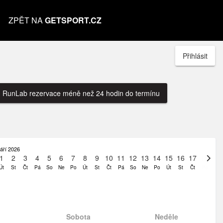
ZPĚT NA
GETSPORT.CZ
Přihlásit
RunLab rezervace méně než 24 hodin do termínu
áří 2026
1
2
3
4
5
6
7
8
9
10
11
12
13
14
15
16
17
18
19
Út
St
Čt
Pá
So
Ne
Po
Út
St
Čt
Pá
So
Ne
Po
Út
St
Čt
Pá
So
Sobota
Neděle