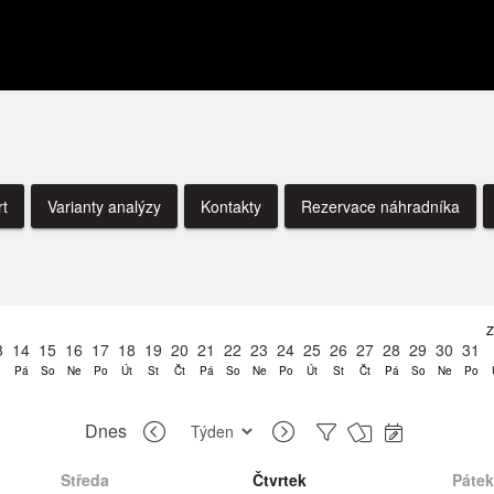
rt
Varianty analýzy
Kontakty
Rezervace náhradníka
Z
3
14
15
16
17
18
19
20
21
22
23
24
25
26
27
28
29
30
31
Pá
So
Ne
Po
Út
St
Čt
Pá
So
Ne
Po
Út
St
Čt
Pá
So
Ne
Po
Dnes
Středa
Čtvrtek
Pátek