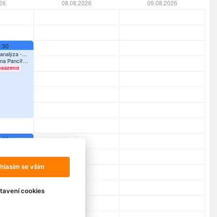
26
08.08.2026
09.08.2026
:30
analýza -
ona Pancíř
ianty
á
sazeno
:30
analýza -
ona Pancíř
ianty
á
Volno
hlasím se vším
tavení cookies