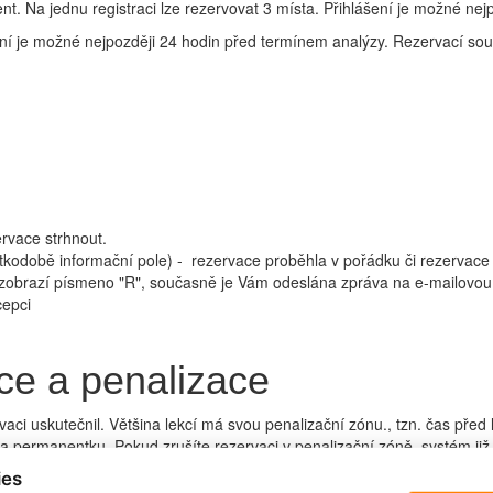
t. Na jednu registraci lze rezervovat 3 místa. Přihlášení je možné nej
ení je možné nejpozději 24 hodin před termínem analýzy. Rezervací sou
rvace strhnout.
rátkodobě informační pole) - rezervace proběhla v pořádku či rezervac
ci zobrazí písmeno "R", současně je Vám odeslána zpráva na e-mailovo
cepci
ce a penalizace
aci uskutečnil. Většina lekcí má svou penalizační zónu., tzn. čas před l
na permanentku. Pokud zrušíte rezervaci v penalizační zóně, systém již
ies