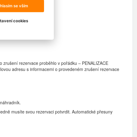
hlasím se vším
íme to individuálně.
tavení cookies
nebo zrušení rezervace proběhlo v pořádku – PENALIZACE
ailovou adresu s informacemi o provedeném zrušení rezervace
o náhradník.
ledně musíte svou rezervaci potvrdit. Automatické přesuny