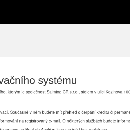
rvačního systému
ího, kterým je společnost Salming ČR s.r.o., sídlem v ulici Kozinova 1
rvací. Současně v něm budete mít přehled o čerpání kreditu či perman
rmování na registrovaný e-mail. O některých službách budete informo
 Rezervace na RunLab Analýzu jsou možné i bez registrace.