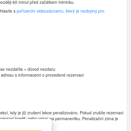
později 60 minut před začátkem tréninku.
hlasíte s
pořízením videozáznamu, který je nezbytný pro
e se nezdařila + důvod nezdaru
u adresu s informacemi o provedené rezervaci
ekcí, kdy je již zrušení lekce penalizováno. Pokud zrušíte rezervaci
 nevrací kredit, nebo vstup na permanentku. Penalizační zóna je