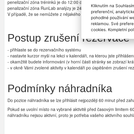
penelizační zóna tréninků je do 12:00 dne, ve kterém trénink prob
Kliknutím na Souhlasí
penalizační zóna RunLab analýzy je 24 hodin před termínem anal
preferenční, analytic
V případě, že se nemůžete z nějakého náhlého důvodu dostavit po v
pohodlné používání we
reklamou. Své prefere
cookies. Kompletní pol
Postup zrušení rezervace
- přihlaste se do rezervačního systému
- nastavte kurzor myši na lekci v kalendáři, na kterou jste přihlášen
- okamžitě budete informováni (v horní části stránky se zobrazí 
- v okně Vámi zvolené aktivity v kalendáři po úspěšném zrušení 
Podmínky náhradníka
Do pozice náhradníka se lze přihlásit nejpozději 60 minut před zah
Pokud se uvolní místo na vybrané aktivitě před časovým limitem 6
náhradníku nejsou aktivní, proto je potřeba vašeho aktivního souhl