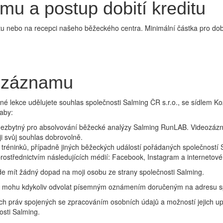
mu a postup dobití kreditu
tu nebo na recepci našeho běžeckého centra. Minimální částka pro dobit
eozáznamu
né lekce udělujete souhlas společnosti Salming ČR s.r.o., se sídlem Ko
 aby:
 nezbytný pro absolvování běžecké analýzy Salming RunLAB. Videozázn
i svůj souhlas dobrovolně.
tréninků, případně jiných běžeckých událostí pořádaných společností 
rostřednictvím následujících médií: Facebook, Instagram a internetové
e mít žádný dopad na moji osobu ze strany společnosti Salming.
aké mohu kdykoliv odvolat písemným oznámením doručeným na adresu s
h práv spojených se zpracováním osobních údajů a možností jejich upla
osti Salming.