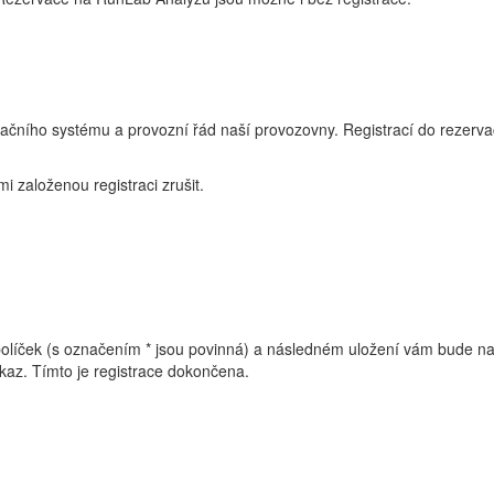
rvačního systému a provozní řád naší provozovny. Registrací do rezer
i založenou registraci zrušit.
í políček (s označením * jsou povinná) a následném uložení vám bude n
odkaz. Tímto je registrace dokončena.