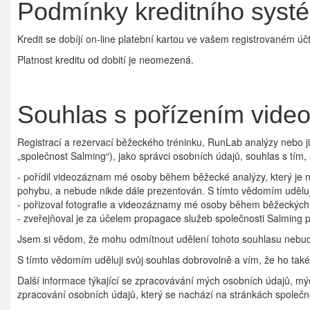
Podmínky kreditního systé
Kredit se dobíjí on-line platební kartou ve vašem registrovaném úč
Platnost kreditu od dobití je neomezená.
Souhlas s pořízením vid
Registrací a rezervací běžeckého tréninku, RunLab analýzy nebo ji
„společnost Salming“), jako správci osobních údajů, souhlas s tím,
- pořídil videozáznam mé osoby během běžecké analýzy, který je
pohybu, a nebude nikde dále prezentován. S tímto vědomím uděluj
- pořizoval fotografie a videozáznamy mé osoby během běžeckých 
- zveřejňoval je za účelem propagace služeb společnosti Salming p
Jsem si vědom, že mohu odmítnout udělení tohoto souhlasu nebud
S tímto vědomím uděluji svůj souhlas dobrovolně a vím, že ho t
Další informace týkající se zpracovávání mých osobních údajů, mýc
zpracování osobních údajů, který se nachází na stránkách společn