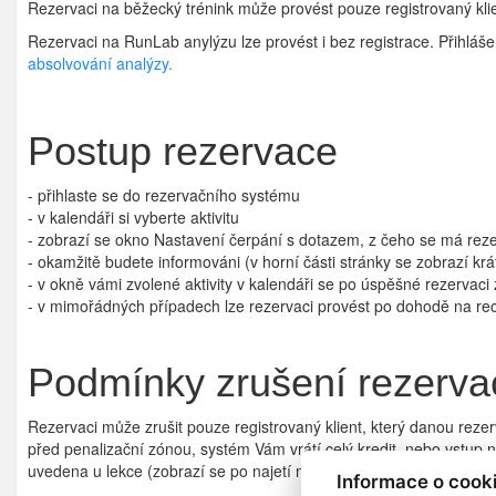
Rezervaci na běžecký trénink může provést pouze registrovaný klien
Rezervaci na RunLab anylýzu lze provést i bez registrace. Přihláš
absolvování analýzy.
Postup rezervace
- přihlaste se do rezervačního systému
- v kalendáři si vyberte aktivitu
- zobrazí se okno Nastavení čerpání s dotazem, z čeho se má reze
- okamžitě budete informováni (v horní části stránky se zobrazí k
- v okně vámi zvolené aktivity v kalendáři se po úspěšné rezerva
- v mimořádných případech lze rezervaci provést po dohodě na re
Podmínky zrušení rezerva
Rezervaci může zrušit pouze registrovaný klient, který danou rezerv
před penalizační zónou, systém Vám vrátí celý kredit, nebo vstup 
uvedena u lekce (zobrazí se po najetí myší na lekci).
Informace o cook