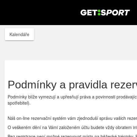
Kalendáře
Podmínky a pravidla reze
Podmínky blíže vymezují a upřesňují práva a povinnosti prodávajíc
spotřebitel).
Náš on-line rezervační systém vám zjednoduší správu vašich reze
O veškerém dění na Vámi založeném účtu budete vždy obratem info
Bez registrace není možné rezervovat místo na běžecké tréninky.