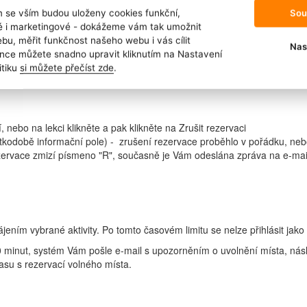
íhá
Sou
m se vším budou uloženy cookies funkční,
ýzy
ké i marketingové - dokážeme vám tak umožnit
ypršení penalizační zóny, kontaktujte nás na tel. 770 612 191 a vyřeš
bu, měřit funkčnost našeho webu i vás cílit
Nas
nce můžete snadno upravit kliknutím na Nastavení
itiku
si můžete přečíst zde
.
í, nebo na lekci klikněte a pak klikněte na Zrušit rezervaci
krátkodobě informační pole) - zrušení rezervace proběhlo v pořádku, 
rezervace zmizí písmeno "R", současně je Vám odeslána zpráva na e-m
ájením vybrané aktivity. Po tomto časovém limitu se nelze přihlásit jak
0 minut, systém Vám pošle e-mail s upozorněním o uvolnění místa, nás
asu s rezervací volného místa.