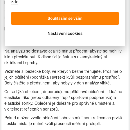
zde
.
k doporučením trenéra.
V případě varianty s běžeckým tréninkem (základní + trénink
nebo rozšířená analýza) navazuje venkovní trénink s trenérem.
Souhlasím se vším
Během něj si prakticky vyzkoušíte doporučení z analýzy přímo v
běhu.
Nastavení cookies
Co s sebou?
Na analýzu se dostavte cca 15 minut předem, abyste se mohli v
klidu převléknout. K dispozici je šatna s uzamykatelnými
skříňkami i sprchy.
Vezměte si běžecké boty, ve kterých běžně trénujete. Prosíme o
jejich očištění (podrážka i svršek) kvůli bezprašnému prostředí.
Boty čistěte s předstihem, aby nebyly v den analýzy vlhké.
Co se týká oblečení, doporučujeme přiléhavé oblečení – ideálně
elastické triko (nebo odhalený trup / sportovní podprsenka) a
elastické šortky. Oblečení je důležité pro správné umístění a
viditelnost reflexních senzorů.
Pokud možno zvolte oblečení i obuv s minimem reflexních prvků.
Lesklá místa je nutné kvůli přesnosti měření přelepit.