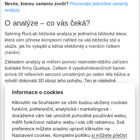
Nevíte, kterou variantu zvolit?
Porovnejte jednotlivé varianty
analýzy
O analýze – co vás čeká?
Salming RunLab běžecká analýza je jedinečná běžecká lekce,
která vám přinese komplexní náhled na váš běžecký styl a
ukáže, jak ho vylepšit a běhat efektivněji s menším rizikem
zranění.
Základem analýzy je měření pomocí nejmodernějšího zařízení
švédské firmy Qualisys. Celkem 9 vysokofrekvenčních kamer
snímá 35 reflexních senzorů umístěných po celém těle běžce a
vytváří dokonalý 3D obraz jeho pohybu. Ten je následně
zpracován sofistikovaným softwarem, který porovnává jednotlivé
Informace o cookies
části pohybu s ideálním běžeckým stylem.
Trenér, který vás po celou dobu analýzy provází, je její klíčovou
Kliknutím na Souhlasím se vším budou uloženy cookies
součástí. Během 90 minut s vámi probere vaše běžecké začátky,
funkční, preferenční, analytické i marketingové -
aktuální problémy i cíle. Naměřená data vyhodnotí přímo na
dokážeme vám tak umožnit pohodlné používání webu,
místě a doporučí, na co se zaměřit.
měřit funkčnost našeho webu i vás cílit reklamou. Své
preference můžete snadno upravit kliknutím na
Do 24 hodin po absolvování analýzy obdržíte odkaz do online
Nastavení cookies. Kompletní politiku
si můžete přečíst
rozhraní, kde si můžete výsledky v klidu projít a kdykoliv se vrátit