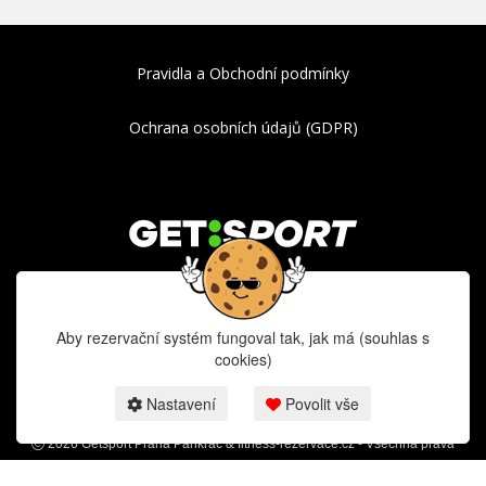
Pravidla a Obchodní podmínky
Ochrana osobních údajů (GDPR)
Běžecké tréninky - RunLab analýza
Aby rezervační systém fungoval tak, jak má (souhlas s
cookies)
Nastavení
Povolit vše
2026 Getsport Praha Pankrác & fitness-rezervace.cz - Všechna práva
vyhrazena.
Rezervační systém pro tréninky
Getsport Praha Pankrác