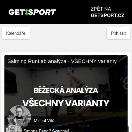
ZPĚT NA
GETSPORT.CZ
Kalendáře
Přihlásit
Salming RunLab analýza - VŠECHNY varianty
Michal Vítů
Simona Pancíř Švarcová