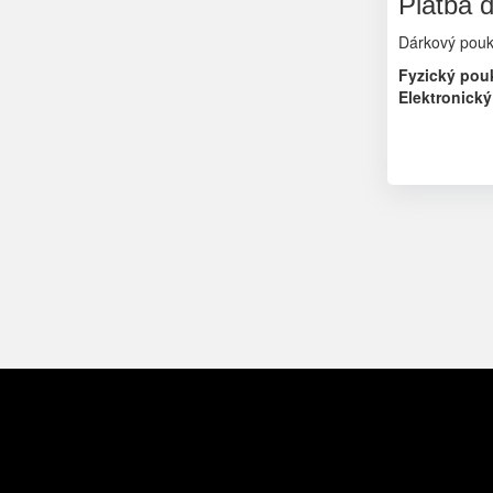
Platba 
Dárkový pouka
Fyzický pou
Elektronický