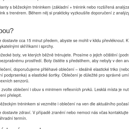
ianty s běžeckým tréninkem (základní + trénink nebo rozšířená analýz
ink s trenérem. Během něj si prakticky vyzkoušíte doporučení z analýz
bou?
 dostavte cca 15 minut předem, abyste se mohli v klidu převléknout. K 
katelnými skříňkami i sprchy.
žecké boty, ve kterých běžně trénujete. Prosíme o jejich očištění (podr
 bezprašnému prostředí. Boty čistěte s předstihem, aby nebyly v den an
lečení, doporučujeme přiléhavé oblečení – ideálně elastické triko (ne
vní podprsenka) a elastické šortky. Oblečení je důležité pro správné umí
flexních senzorů.
volte oblečení i obuv s minimem reflexních prvků. Lesklá místa je nut
ení přelepit.
běžeckým tréninkem si vezměte i oblečení na ven dle aktuálního počasí
 dostavte zdraví. V případě zranění nebo nemoci nás včas kontaktujte
hradní termín.