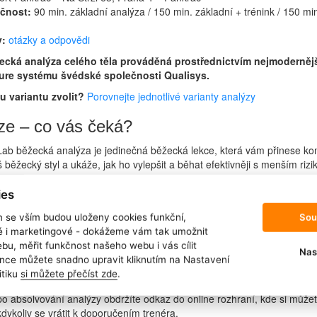
čnost:
90 min. základní analýza / 150 min. základní + trénink / 150 mi
y:
otázky a odpovědi
žecká analýza celého těla prováděná prostřednictvím nejmoderněj
ure systému švédské společnosti Qualisys.
ou variantu zvolit?
Porovnejte jednotlivé varianty analýzy
ze – co vás čeká?
ab běžecká analýza je jedinečná běžecká lekce, která vám přinese ko
 běžecký styl a ukáže, jak ho vylepšit a běhat efektivněji s menším riz
lýzy je měření pomocí nejmodernějšího zařízení švédské firmy Qualis
ies
nčních kamer snímá 35 reflexních senzorů umístěných po celém těle b
nalý 3D obraz jeho pohybu. Ten je následně zpracován sofistikovaným 
Sou
m se vším budou uloženy cookies funkční,
vá jednotlivé části pohybu s ideálním běžeckým stylem.
ké i marketingové - dokážeme vám tak umožnit
bu, měřit funkčnost našeho webu i vás cílit
 vás po celou dobu analýzy provází, je její klíčovou součástí. Během 90
Nas
nce můžete snadno upravit kliknutím na Nastavení
běžecké začátky, aktuální problémy i cíle. Naměřená data vyhodnotí p
itiku
si můžete přečíst zde
.
učí, na co se zaměřit.
o absolvování analýzy obdržíte odkaz do online rozhraní, kde si můžet
 kdykoliv se vrátit k doporučením trenéra.