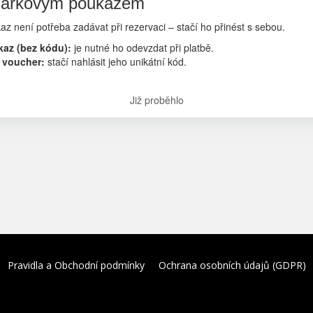
dárkovým poukazem
z není potřeba zadávat při rezervaci – stačí ho přinést s sebou.
kaz (bez kódu):
je nutné ho odevzdat při platbě.
 voucher:
stačí nahlásit jeho unikátní kód.
Již proběhlo
Pravidla a Obchodní podmínky
Ochrana osobních údajů (GDPR)