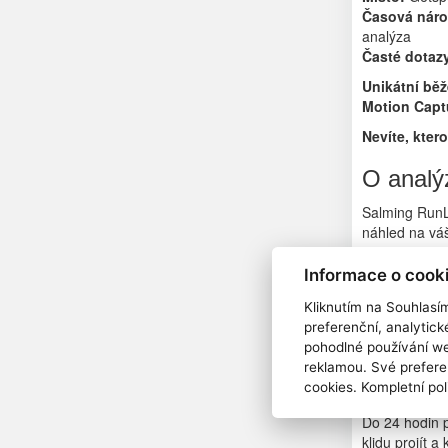
Časová náro
analýza
Časté dotaz
Unikátní bě
Motion Capt
Nevíte, kter
O analý
Salming RunL
náhled na váš
Základem ana
Informace o cook
vysokofrekve
vytváří doko
Kliknutím na Souhlasí
který porovná
preferenční, analytic
pohodlné používání we
Trenér, který
reklamou. Své prefere
probere vaše 
cookies. Kompletní pol
místě a dopor
Do 24 hodin p
klidu projít a