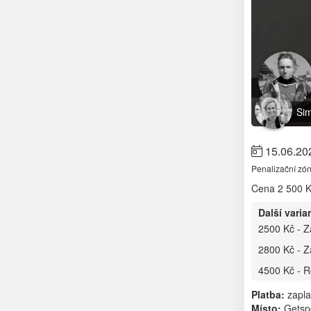
Si
15.06.20
Penalizační zó
Cena
2 500 
Další varia
2500 Kč - Z
2800 Kč - Z
4500 Kč - R
Platba:
zapla
Místo:
Getspo