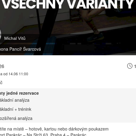
Michal Vítů
mona Pancíř Švarcová
26
1
na od 14.06 11:00
Kč
nty jedné rezervace
ákladní analýza
ákladní + trénink
ozšířená analýza
títe na místě – hotově, kartou nebo dárkovým poukazem
rt Pankrác – Na Strži 63, Praha 4 – Pankrác