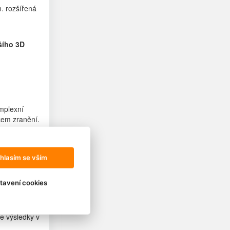
n. rozšířená
šího 3D
mplexní
ikem zranění.
ys. Celkem 9
ěžce a
softwarem,
hlasím se vším
 minut s vámi
tavení cookies
římo na
e výsledky v