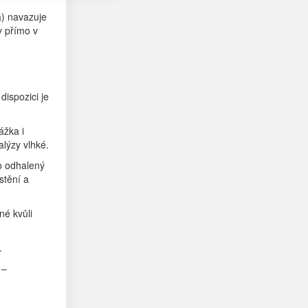
a) navazuje
y přímo v
dispozici je
ážka i
alýzy vlhké.
bo odhalený
stění a
né kvůli
.
 –