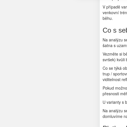
V případě var
venkovní trén
běhu.
Co s se
Na analýzu se
šatna s uzamy
Vezměte si bě
svršek) kvůli
Co se týká ob
trup / sporto
viditelnost re
Pokud možno z
přesnosti měř
U varianty s 
Na analýzu se
domluvíme ná