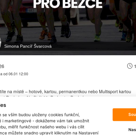
Simona Pancíř Švarcová
26
1
na od 06.01 12:00
títe na místě – hotově, kartou, permanentkou nebo Multisport kartou
rt Pankrác – Na Strži 63, Praha 4 – Pankrác
ku:
90 minut
ies
hodné pro běžce všech kategorií (od začátečníků po pokročilé)
Sou
m se vším budou uloženy cookies funkční,
řený na posilovací a kompenzační cvičení vhodné pro běžce.
ké i marketingové - dokážeme vám tak umožnit
bu, měřit funkčnost našeho webu i vás cílit
Nas
m
nce můžete snadno upravit kliknutím na Nastavení