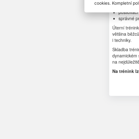
cookies. Kompletní pol
krátké roz
posilovací
správné p
Úterní trénin
většina běžců
i techniky.
Skladba tréni
dynamickém st
na nejdůležit
Na trénink l