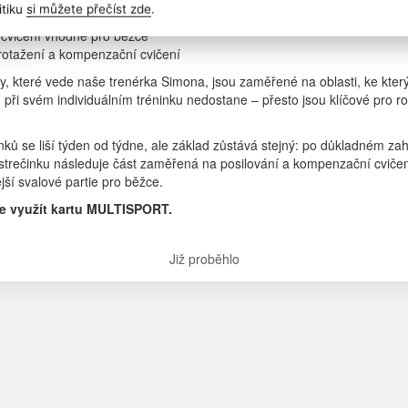
itiku
si můžete přečíst zde
.
ehřátí a rozcvička (dynamický strečink)
 cvičení vhodné pro běžce
rotažení a kompenzační cvičení
ky, které vede naše trenérka Simona, jsou zaměřené na oblasti, ke kte
 při svém individuálním tréninku nedostane – přesto jsou klíčové pro r
nků se liší týden od týdne, ale základ zůstává stejný: po důkladném zah
rečinku následuje část zaměřená na posilování a kompenzační cvičení,
ější svalové partie pro běžce.
ze využít kartu MULTISPORT.
Již proběhlo