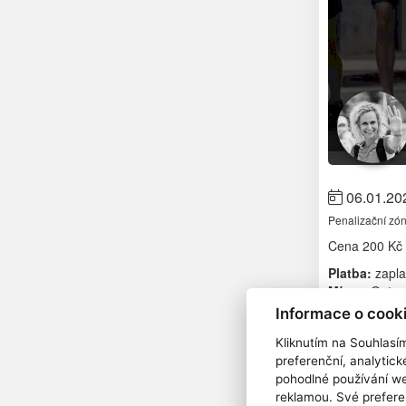
06.01.20
Penalizační zó
Cena
200 Kč
Platba:
zapla
Místo:
Getspo
Délka trénin
Informace o cook
Náročnost:
v
Kliknutím na Souhlasí
Trénink zamě
preferenční, analytic
pohodlné používání we
Progra
reklamou. Své prefere