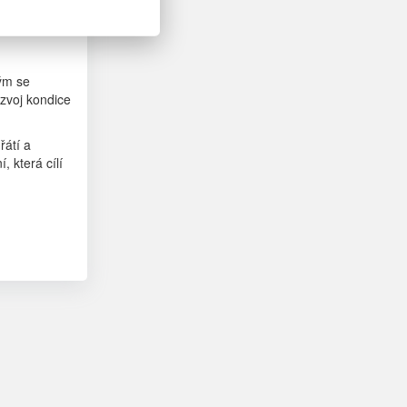
rým se
ozvoj kondice
řátí a
 která cílí