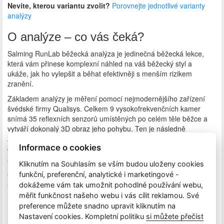
Nevíte, kterou variantu zvolit?
Porovnejte jednotlivé varianty
analýzy
O analýze – co vás čeká?
Salming RunLab běžecká analýza je jedinečná běžecká lekce,
která vám přinese komplexní náhled na váš běžecký styl a
ukáže, jak ho vylepšit a běhat efektivněji s menším rizikem
zranění.
Základem analýzy je měření pomocí nejmodernějšího zařízení
švédské firmy Qualisys. Celkem 9 vysokofrekvenčních kamer
snímá 35 reflexních senzorů umístěných po celém těle běžce a
vytváří dokonalý 3D obraz jeho pohybu. Ten je následně
zpracován sofistikovaným softwarem, který porovnává jednotlivé
Informace o cookies
části pohybu s ideálním běžeckým stylem.
Trenér, který vás po celou dobu analýzy provází, je její klíčovou
Kliknutím na Souhlasím se vším budou uloženy cookies
součástí. Během 90 minut s vámi probere vaše běžecké začátky,
funkční, preferenční, analytické i marketingové -
aktuální problémy i cíle. Naměřená data vyhodnotí přímo na
dokážeme vám tak umožnit pohodlné používání webu,
místě a doporučí, na co se zaměřit.
měřit funkčnost našeho webu i vás cílit reklamou. Své
preference můžete snadno upravit kliknutím na
Do 24 hodin po absolvování analýzy obdržíte odkaz do online
Nastavení cookies. Kompletní politiku
si můžete přečíst
rozhraní, kde si můžete výsledky v klidu projít a kdykoliv se vrátit