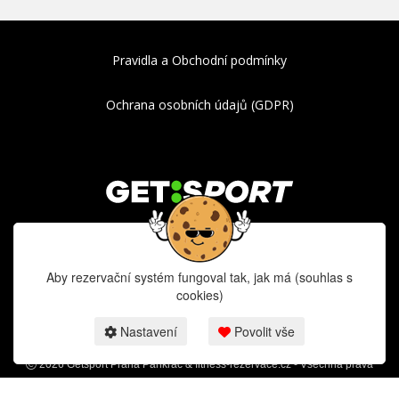
Pravidla a Obchodní podmínky
Ochrana osobních údajů (GDPR)
Běžecké tréninky - RunLab analýza
Aby rezervační systém fungoval tak, jak má (souhlas s
cookies)
Nastavení
Povolit vše
2026 Getsport Praha Pankrác & fitness-rezervace.cz - Všechna práva
vyhrazena.
Rezervační systém pro tréninky
Getsport Praha Pankrác