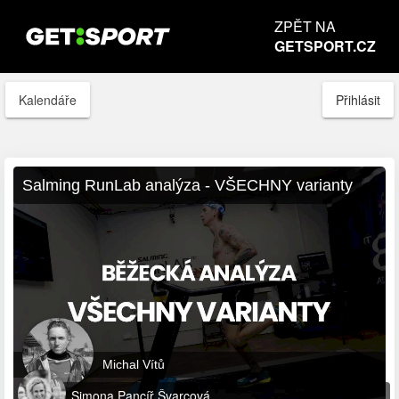
ZPĚT NA
GETSPORT.CZ
Kalendáře
Přihlásit
Salming RunLab analýza - VŠECHNY varianty
Michal Vítů
Simona Pancíř Švarcová