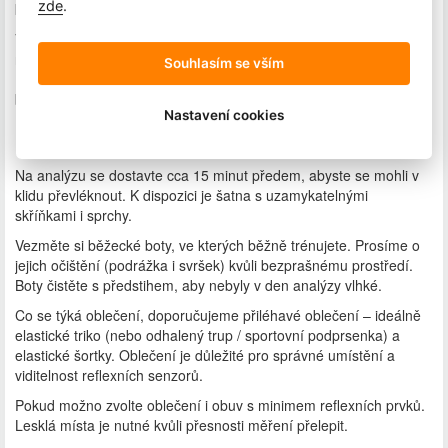
zde
.
k doporučením trenéra.
V případě varianty s běžeckým tréninkem (základní + trénink
nebo rozšířená analýza) navazuje venkovní trénink s trenérem.
Souhlasím se vším
Během něj si prakticky vyzkoušíte doporučení z analýzy přímo v
běhu.
Nastavení cookies
Co s sebou?
Na analýzu se dostavte cca 15 minut předem, abyste se mohli v
klidu převléknout. K dispozici je šatna s uzamykatelnými
skříňkami i sprchy.
Vezměte si běžecké boty, ve kterých běžně trénujete. Prosíme o
jejich očištění (podrážka i svršek) kvůli bezprašnému prostředí.
Boty čistěte s předstihem, aby nebyly v den analýzy vlhké.
Co se týká oblečení, doporučujeme přiléhavé oblečení – ideálně
elastické triko (nebo odhalený trup / sportovní podprsenka) a
elastické šortky. Oblečení je důležité pro správné umístění a
viditelnost reflexních senzorů.
Pokud možno zvolte oblečení i obuv s minimem reflexních prvků.
Lesklá místa je nutné kvůli přesnosti měření přelepit.