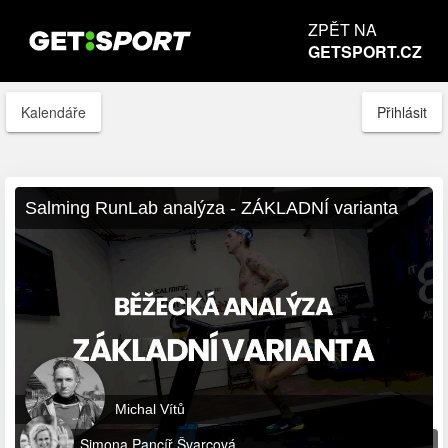
ZPĚT NA
GETSPORT.CZ
Kalendáře
Přihlásit
Salming RunLab analýza - ZÁKLADNÍ varianta
Michal Vítů
Simona Pancíř Švarcová