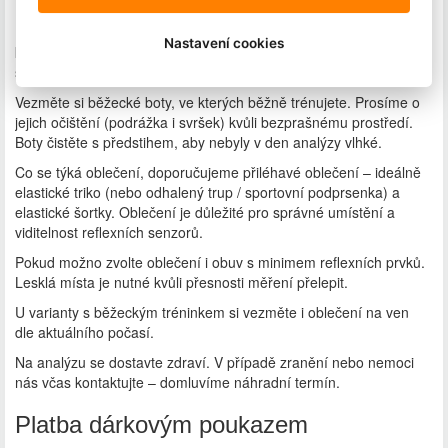
Na analýzu se dostavte cca 15 minut předem, abyste se mohli v
Nastavení cookies
klidu převléknout. K dispozici je šatna s uzamykatelnými
skříňkami i sprchy.
Vezměte si běžecké boty, ve kterých běžně trénujete. Prosíme o
jejich očištění (podrážka i svršek) kvůli bezprašnému prostředí.
Boty čistěte s předstihem, aby nebyly v den analýzy vlhké.
Co se týká oblečení, doporučujeme přiléhavé oblečení – ideálně
elastické triko (nebo odhalený trup / sportovní podprsenka) a
elastické šortky. Oblečení je důležité pro správné umístění a
viditelnost reflexních senzorů.
Pokud možno zvolte oblečení i obuv s minimem reflexních prvků.
Lesklá místa je nutné kvůli přesnosti měření přelepit.
U varianty s běžeckým tréninkem si vezměte i oblečení na ven
dle aktuálního počasí.
Na analýzu se dostavte zdraví. V případě zranění nebo nemoci
nás včas kontaktujte – domluvíme náhradní termín.
Platba dárkovým poukazem