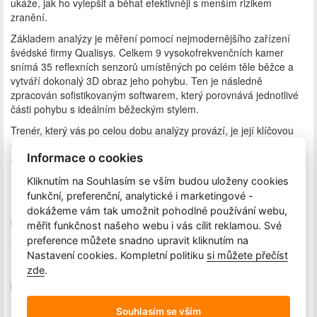
ukáže, jak ho vylepšit a běhat efektivněji s menším rizikem
zranění.
Základem analýzy je měření pomocí nejmodernějšího zařízení
švédské firmy Qualisys. Celkem 9 vysokofrekvenčních kamer
snímá 35 reflexních senzorů umístěných po celém těle běžce a
vytváří dokonalý 3D obraz jeho pohybu. Ten je následně
zpracován sofistikovaným softwarem, který porovnává jednotlivé
části pohybu s ideálním běžeckým stylem.
Trenér, který vás po celou dobu analýzy provází, je její klíčovou
součástí. Během 90 minut s vámi probere vaše běžecké začátky,
Informace o cookies
aktuální problémy i cíle. Naměřená data vyhodnotí přímo na
místě a doporučí, na co se zaměřit.
Kliknutím na Souhlasím se vším budou uloženy cookies
Do 24 hodin po absolvování analýzy obdržíte odkaz do online
funkční, preferenční, analytické i marketingové -
rozhraní, kde si můžete výsledky v klidu projít a kdykoliv se vrátit
dokážeme vám tak umožnit pohodlné používání webu,
k doporučením trenéra.
měřit funkčnost našeho webu i vás cílit reklamou. Své
preference můžete snadno upravit kliknutím na
V případě varianty s běžeckým tréninkem (základní + trénink
Nastavení cookies. Kompletní politiku
si můžete přečíst
nebo rozšířená analýza) navazuje venkovní trénink s trenérem.
zde
.
Během něj si prakticky vyzkoušíte doporučení z analýzy přímo v
běhu.
Souhlasím se vším
Co s sebou?